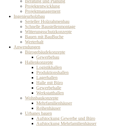
Beratung und Planung
Projektentwicklung
Projektmanagement
Ingenieurholzbau
Serieller Holzrahmenbau
Schnelle Baustellenmontage
Witterungsschutzkonzepte
Bauen mit BauBuche
Werterhalt
Anwendungen
Bürogebäudekonzepte
Gewerbebau
Hallenkonzepte
Logistikhallen
Produktionshallen
Lagerhallen
Halle mit Büro
Gewerbehalle
Werkstatthallen
Wohnbaukonzepte
Mehrfamilienhäuser
Reihenhäuser
Urbanes bauen
Aufstockung Gewerbe und Büro
Aufstockung Mehrfamilienhäuser