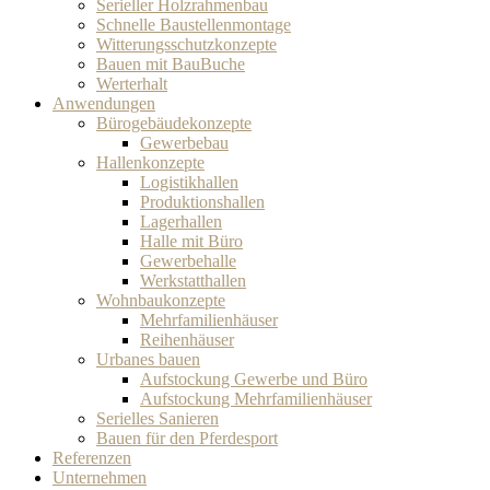
Serieller Holzrahmenbau
Schnelle Baustellenmontage
Witterungsschutzkonzepte
Bauen mit BauBuche
Werterhalt
Anwendungen
Bürogebäudekonzepte
Gewerbebau
Hallenkonzepte
Logistikhallen
Produktionshallen
Lagerhallen
Halle mit Büro
Gewerbehalle
Werkstatthallen
Wohnbaukonzepte
Mehrfamilienhäuser
Reihenhäuser
Urbanes bauen
Aufstockung Gewerbe und Büro
Aufstockung Mehrfamilienhäuser
Serielles Sanieren
Bauen für den Pferdesport
Referenzen
Unternehmen