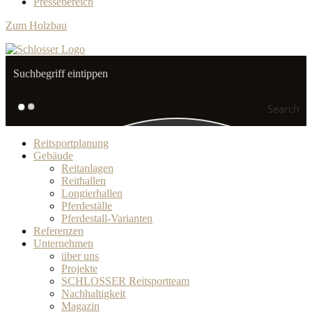
Pressebereich
Zum Holzbau
Search
Reitsportplanung
Gebäude
Reitanlagen
Reithallen
Longierhallen
Pferdeställe
Pferdestall-Varianten
Referenzen
Unternehmen
über uns
Projekte
SCHLOSSER Reitsportteam
Nachhaltigkeit
Magazin