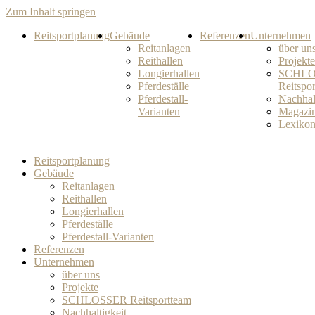
Zum Inhalt springen
Reitsportplanung
Gebäude
Referenzen
Unternehmen
Reitanlagen
über un
Reithallen
Projekte
Longierhallen
SCHLO
Pferdeställe
Reitspo
Pferdestall-
Nachhal
Varianten
Magazi
Lexiko
Reitsportplanung
Gebäude
Reitanlagen
Reithallen
Longierhallen
Pferdeställe
Pferdestall-Varianten
Referenzen
Unternehmen
über uns
Projekte
SCHLOSSER Reitsportteam
Nachhaltigkeit