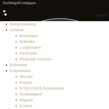
Search
Reitsportplanung
Gebäude
Reitanlagen
Reithallen
Longierhallen
Pferdeställe
Pferdestall-Varianten
Referenzen
Unternehmen
über uns
Projekte
SCHLOSSER Reitsportteam
Nachhaltigkeit
Magazin
Lexikon