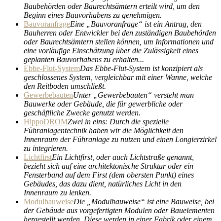
Baubehörden oder Baurechtsämtern erteilt wird, um den
Beginn eines Bauvorhabens zu genehmigen.
Bauvoranfrage
Eine „Bauvoranfrage“ ist ein Antrag, den
Bauherren oder Entwickler bei den zuständigen Baubehörden
oder Baurechtsämtern stellen können, um Informationen und
eine vorläufige Einschätzung über die Zulässigkeit eines
geplanten Bauvorhabens zu erhalten...
Ebbe-Flut-System
Das Ebbe-Flut-System ist konzipiert als
geschlossenes System, vergleichbar mit einer Wanne, welche
den Reitboden umschließt.
Gewerbebauten
Unter „Gewerbebauten“ versteht man
Bauwerke oder Gebäude, die für gewerbliche oder
geschäftliche Zwecke genutzt werden.
HippoDROM
Zwei in eins: Durch die spezielle
Führanlagentechnik haben wir die Möglichkeit den
Innenraum der Führanlage zu nutzen und einen Longierzirkel
zu integrieren.
Lichtfirst
Ein Lichtfirst, oder auch Lichtstraße genannt,
bezieht sich auf eine architektonische Struktur oder ein
Fensterband auf dem First (dem obersten Punkt) eines
Gebäudes, das dazu dient, natürliches Licht in den
Innenraum zu lenken.
Modulbauweise
Die „Modulbauweise“ ist eine Bauweise, bei
der Gebäude aus vorgefertigten Modulen oder Bauelementen
hergestellt werden. Diese werden in einer Fabrik oder einem