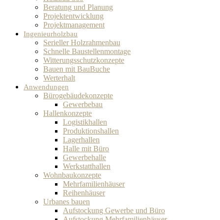
Beratung und Planung
Projektentwicklung
Projektmanagement
Ingenieurholzbau
Serieller Holzrahmenbau
Schnelle Baustellenmontage
Witterungsschutzkonzepte
Bauen mit BauBuche
Werterhalt
Anwendungen
Bürogebäudekonzepte
Gewerbebau
Hallenkonzepte
Logistikhallen
Produktionshallen
Lagerhallen
Halle mit Büro
Gewerbehalle
Werkstatthallen
Wohnbaukonzepte
Mehrfamilienhäuser
Reihenhäuser
Urbanes bauen
Aufstockung Gewerbe und Büro
Aufstockung Mehrfamilienhäuser