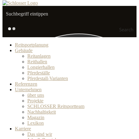
Search
Reitsportplanung
Gebäude
Reitanlagen
Reithallen
Longierhallen
Pferdeställe
Pferdestall-Varianten
Referenzen
Unternehmen
über uns
Projekte
SCHLOSSER Reitsportteam
Nachhaltigkeit
Magazin
Lexikon
Karriere
Das sind wir