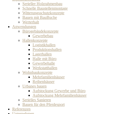
Serieller Holzrahmenbau
Schnelle Baustellenmontage
Witterungsschutzkonzepte
Bauen mit BauBuche
Werterhalt
Anwendungen
Bürogebäudekonzepte
Gewerbebau
Hallenkonzepte
Logistikhallen
Produktionshallen
Lagerhallen
Halle mit Büro
Gewerbehalle
Werkstatthallen
Wohnbaukonzepte
Mehrfamilienhäuser
Reihenhäuser
Urbanes bauen
Aufstockung Gewerbe und Büro
Aufstockung Mehrfamilienhäuser
Serielles Sanieren
Bauen für den Pferdesport
Referenzen
Unternehmen