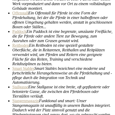
Werk vorproduziert und dann vor Ort zu einem vollständigen
Gebäude montiert.
Offenstall
Ein Offenstall für Pferde ist eine Form der
Pferdehaltung, bei der die Pferde in einer halboffenen oder
offenen Umgebung gehalten werden, anstatt in geschlossenen
Boxen oder Ställen...
Paddock
Ein Paddock ist eine begrenzte, umzäunte Freifläche,
die für Pferde oder andere Tiere zur Bewegung, zum
Ausruhen oder zum Grasen genutzt wird.
Reitboden
Ein Reitboden ist eine speziell gestaltete
Oberfläche, die in Reitarenen, Reithallen und Reitplätzen
verwendet wird, um Pferden und Reitern eine geeignete
Fläche für das Reiten, Training und verschiedene
Reitdisziplinen zu bieten.
Smart Stables
Smart Stables bezeichnet eine moderne und
fortschrittliche Herangehensweise an die Pferdehaltung und -
pflege durch die Integration von Technik und
Automatisierung.
Stallgasse
Eine Stallgasse ist eine breite, oft gepflasterte oder
betonierte Gasse, die zwischen den Pferdeboxen oder
Tierställen verläuft.
Stangenmagazin
Funktional und smart: Unser
Stangenmagazin ist unauffällig in unseren Banden integriert.
Dadurch wird der Platz sinnvoll genutzt und die
Hindernisstangen sind genau dort, wo sie gebraucht werden.