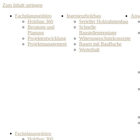
Zum Inhalt springen
Fachplanungsbüro
Ingenieurholzbau
Anw
Holzbau 360
Serieller Holzrahmenbau
Beratung und
Schnelle
Planung
Baustellenmontage
Projektentwicklung
Witterungsschutzkonzepte
Projektmanagement
Bauen mit BauBuche
Werterhalt
Fachplanungsbüro
Holzbau 360