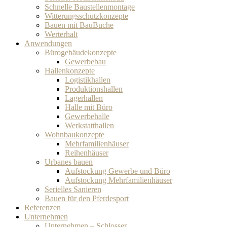
Schnelle Baustellenmontage
Witterungsschutzkonzepte
Bauen mit BauBuche
Werterhalt
Anwendungen
Bürogebäudekonzepte
Gewerbebau
Hallenkonzepte
Logistikhallen
Produktionshallen
Lagerhallen
Halle mit Büro
Gewerbehalle
Werkstatthallen
Wohnbaukonzepte
Mehrfamilienhäuser
Reihenhäuser
Urbanes bauen
Aufstockung Gewerbe und Büro
Aufstockung Mehrfamilienhäuser
Serielles Sanieren
Bauen für den Pferdesport
Referenzen
Unternehmen
Unternehmen – Schlosser