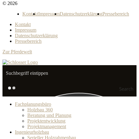
© 2026
Kontakt
Impressum
Datenschutzerklärung
Pressebereich
Kontakt
Impressum
Datenschutzerklärung
Pressebereich
Zur Pferdewelt
Search
Fachplanungsbüro
Holzbau 360
Beratung und Planung
Projektentwicklung
Projektmanagement
Ingenieurholzbau
Serieller Holzrahmenbau