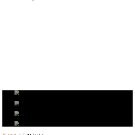
SCHLOSSER
LEXIKON
BEGRIFFE
EINFACH
ERKLÄRT
Home
»
Lexikon