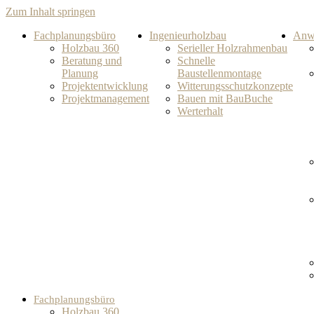
Zum Inhalt springen
Fachplanungsbüro
Ingenieurholzbau
Anw
Holzbau 360
Serieller Holzrahmenbau
Beratung und
Schnelle
Planung
Baustellenmontage
Projektentwicklung
Witterungsschutzkonzepte
Projektmanagement
Bauen mit BauBuche
Werterhalt
Fachplanungsbüro
Holzbau 360