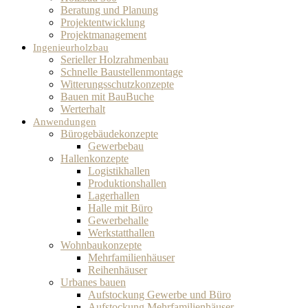
Beratung und Planung
Projektentwicklung
Projektmanagement
Ingenieurholzbau
Serieller Holzrahmenbau
Schnelle Baustellenmontage
Witterungsschutzkonzepte
Bauen mit BauBuche
Werterhalt
Anwendungen
Bürogebäudekonzepte
Gewerbebau
Hallenkonzepte
Logistikhallen
Produktionshallen
Lagerhallen
Halle mit Büro
Gewerbehalle
Werkstatthallen
Wohnbaukonzepte
Mehrfamilienhäuser
Reihenhäuser
Urbanes bauen
Aufstockung Gewerbe und Büro
Aufstockung Mehrfamilienhäuser