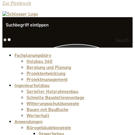
Zur Pferdewelt
Search
Fachplanungsbüro
Holzbau 360
Beratung und Planung
Projektentwicklung
Projektmanagement
Ingenieurholzbau
Serieller Holzrahmenbau
Schnelle Baustellenmontage
Witterungsschutzkonzepte
Bauen mit BauBuche
Werterhalt
Anwendungen
Bürogebäudekonzepte
Gewerbebau