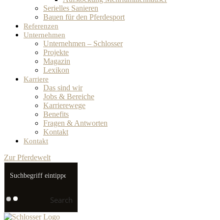
Serielles Sanieren
Bauen für den Pferdesport
Referenzen
Unternehmen
Unternehmen – Schlosser
Projekte
Magazin
Lexikon
Karriere
Das sind wir
Jobs & Bereiche
Karrierewege
Benefits
Fragen & Antworten
Kontakt
Kontakt
Zur Pferdewelt
Search